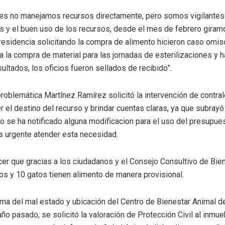
es no manejamos recursos directamente, pero somos vigilantes 
as y el buen uso de los recursos, desde el mes de febrero giramo
residencia solicitando la compra de alimento hicieron caso omiso
 la compra de material para las jornadas de esterilizaciones y h
ultados, los oficios fueron sellados de recibido”.
roblemática Martínez Ramírez solicitó la intervención de contral
 el destino del recurso y brindar cuentas claras, ya que subrayó
 se ha notificado alguna modificacion para el uso del presupues
 urgente atender esta necesidad.
cer que gracias a los ciudadanos y el Consejo Consultivo de Bie
os y 10 gatos tienen alimento de manera provisional.
ema del mal estado y ubicación del Centro de Bienestar Animal d
ño pasado, se solicitó la valoración de Protección Civil al inmu