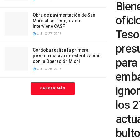
Biene
Obra de pavimentación de San
ofici
Marcial será mejorada.
Interviene CASF
Tesor
JULIO 27, 2026
pres
Córdoba realiza la primera
jornada masiva de esterilización
para 
con la Operación Michi
JULIO 26, 2026
emba
ignor
CARGAR MÁS
los 2
actu
bulto