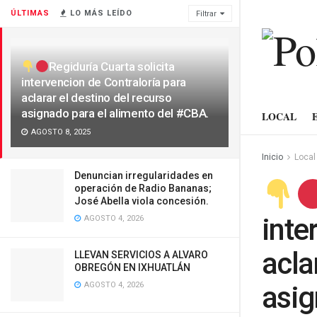
ÚLTIMAS
LO MÁS LEÍDO
Filtrar
Regiduría Cuarta solicita
intervencion de Contraloría para
aclarar el destino del recurso
asignado para el alimento del #CBA.
LOCAL
AGOSTO 8, 2025
Inicio
Local
Denuncian irregularidades en
operación de Radio Bananas;
José Abella viola concesión.
inte
AGOSTO 4, 2026
acla
LLEVAN SERVICIOS A ALVARO
OBREGÓN EN IXHUATLÁN
AGOSTO 4, 2026
asig