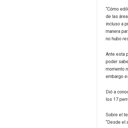
“Cómo edil
de las áre
incluso a p
manera para
no hubo res
Ante esta p
poder saber
momento no
embargo es
Dió a cono
los 17 perr
Sobre el t
“Desde el a