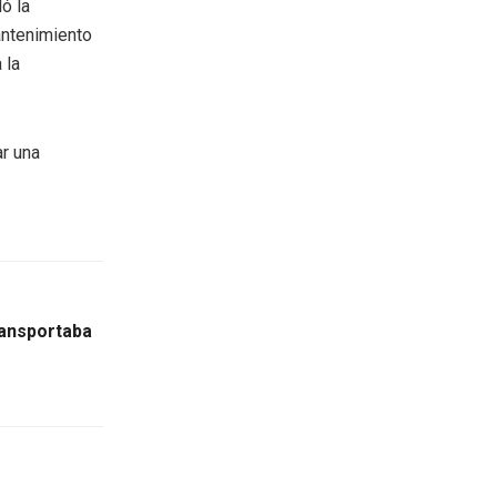
ó la
antenimiento
 la
ar una
ransportaba