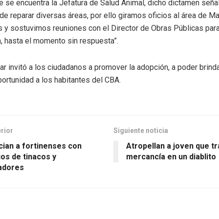
 se encuentra la Jefatura de Salud Animal, dicho dictamen señal
e reparar diversas áreas, por ello giramos oficios al área de M
s y sostuvimos reuniones con el Director de Obras Públicas para
n, hasta el momento sin respuesta”.
zar invitó a los ciudadanos a promover la adopción, a poder brind
ortunidad a los habitantes del CBA.
erior
Siguiente noticia
cian a fortinenses con
Atropellan a joven que t
ios de tinacos y
mercancía en un diablito
adores