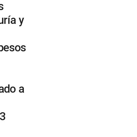
s
uría y
 pesos
cado a
13