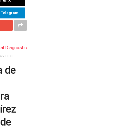
r en X
n Telegram
AVISO
a de
ra
írez
 de