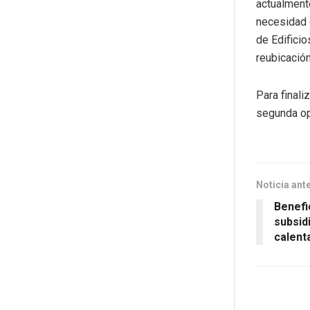
actualmente
necesidad d
de Edificio
reubicació
Para finali
segunda op
Noticia ant
Benefi
subsid
calent