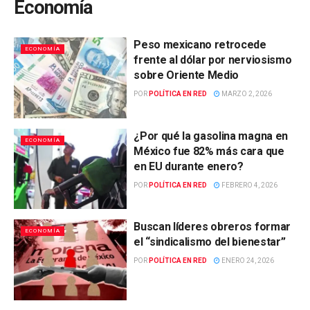
Economía
Peso mexicano retrocede
ECONOMÍA
frente al dólar por nerviosismo
sobre Oriente Medio
POR
POLÍTICA EN RED
MARZO 2, 2026
¿Por qué la gasolina magna en
ECONOMÍA
México fue 82% más cara que
en EU durante enero?
POR
POLÍTICA EN RED
FEBRERO 4, 2026
Buscan líderes obreros formar
ECONOMÍA
el “sindicalismo del bienestar”
POR
POLÍTICA EN RED
ENERO 24, 2026