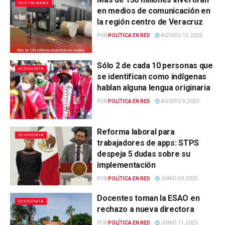
DESTACADAS
en medios de comunicación en
la región centro de Veracruz
POR
POLÍTICA EN RED
AGOSTO 13, 2025
Sólo 2 de cada 10 personas que
ECONOMÍA
se identifican como indígenas
hablan alguna lengua originaria
POR
POLÍTICA EN RED
AGOSTO 9, 2025
Reforma laboral para
ECONOMÍA
trabajadores de apps: STPS
despeja 5 dudas sobre su
implementación
POR
POLÍTICA EN RED
JUNIO 20, 2025
Docentes toman la ESAO en
ECONOMÍA
rechazo a nueva directora
POR
POLÍTICA EN RED
JUNIO 11, 2025