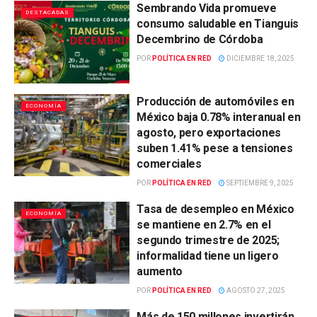
Sembrando Vida promueve
DESTACADAS
consumo saludable en Tianguis
Decembrino de Córdoba
POR
POLÍTICA EN RED
DICIEMBRE 18, 2025
Producción de automóviles en
ECONOMÍA
México baja 0.78% interanual en
agosto, pero exportaciones
suben 1.41% pese a tensiones
comerciales
POR
POLÍTICA EN RED
SEPTIEMBRE 9, 2025
Tasa de desempleo en México
ECONOMÍA
se mantiene en 2.7% en el
segundo trimestre de 2025;
informalidad tiene un ligero
aumento
POR
POLÍTICA EN RED
AGOSTO 27, 2025
Más de 150 millones invertirán