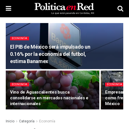
ECONOMÍA
El PIB de México será impulsado un
0.16% por la economía del futbol,
estima Banamex
ECONOMÍA
ECONOMÍA
Vino de Aguascalientes busca
Empresarios
consolidarse en mercados nacionales e
como freno a
internacionales
México
Inicio
Categoría
Economía