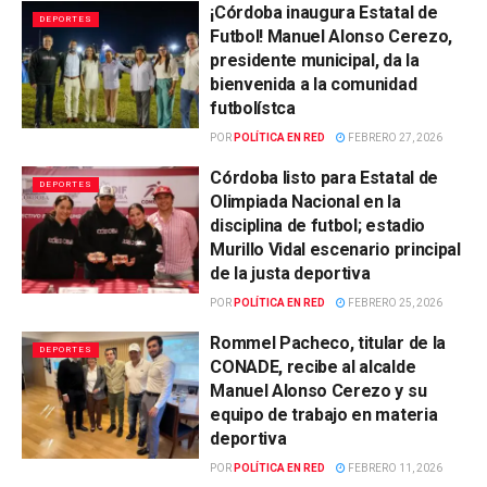
¡Córdoba inaugura Estatal de
DEPORTES
Futbol! Manuel Alonso Cerezo,
presidente municipal, da la
bienvenida a la comunidad
futbolístca
POR
POLÍTICA EN RED
FEBRERO 27, 2026
Córdoba listo para Estatal de
DEPORTES
Olimpiada Nacional en la
disciplina de futbol; estadio
Murillo Vidal escenario principal
de la justa deportiva
POR
POLÍTICA EN RED
FEBRERO 25, 2026
Rommel Pacheco, titular de la
DEPORTES
CONADE, recibe al alcalde
Manuel Alonso Cerezo y su
equipo de trabajo en materia
deportiva
POR
POLÍTICA EN RED
FEBRERO 11, 2026