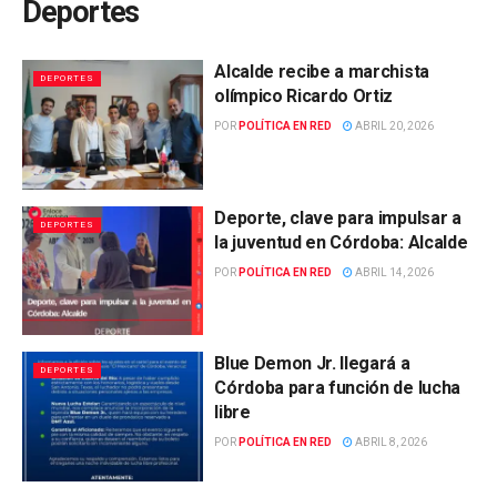
Deportes
Alcalde recibe a marchista
DEPORTES
olímpico Ricardo Ortiz
POR
POLÍTICA EN RED
ABRIL 20, 2026
Deporte, clave para impulsar a
DEPORTES
la juventud en Córdoba: Alcalde
POR
POLÍTICA EN RED
ABRIL 14, 2026
Blue Demon Jr. llegará a
DEPORTES
Córdoba para función de lucha
libre
POR
POLÍTICA EN RED
ABRIL 8, 2026