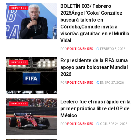
BOLETÍN 003/ Febrero
DEPORTES
2026Ángel ‘Coka’ González
buscará talento en
Córdoba;Comude invita a
visorías gratuitas en el Murillo
Vidal
POR
POLÍTICA EN RED
FEBRERO 3, 2026
Ex presidente de la FIFA suma
DEPORTES
apoyo para boicotear Mundial
2026
POR
POLÍTICA EN RED
ENERO 27, 2026
Leclerc fue el más rápido en la
DEPORTES
primer práctica libre del GP de
México
POR
POLÍTICA EN RED
OCTUBRE 24, 2025