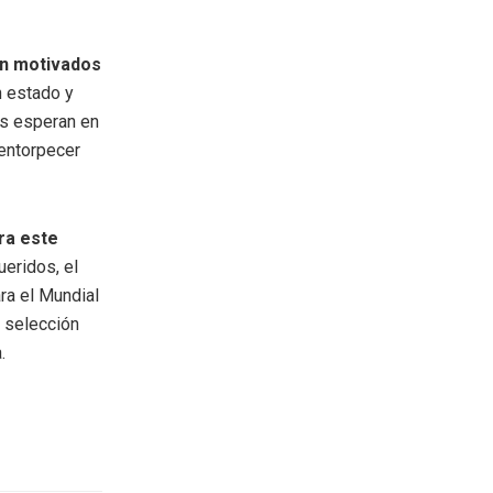
n motivados
 estado y
os esperan en
 entorpecer
ra este
eridos, el
ra el Mundial
a selección
.