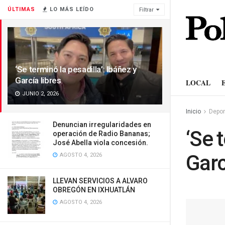
ÚLTIMAS
LO MÁS LEÍDO
Filtrar
‘Se terminó la pesadilla’: Ibáñez y
García libres
LOCAL
JUNIO 2, 2026
Inicio
Depor
Denuncian irregularidades en
‘Se 
operación de Radio Bananas;
José Abella viola concesión.
Garc
AGOSTO 4, 2026
LLEVAN SERVICIOS A ALVARO
OBREGÓN EN IXHUATLÁN
AGOSTO 4, 2026