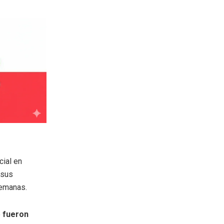
cial en
 sus
semanas.
o
fueron