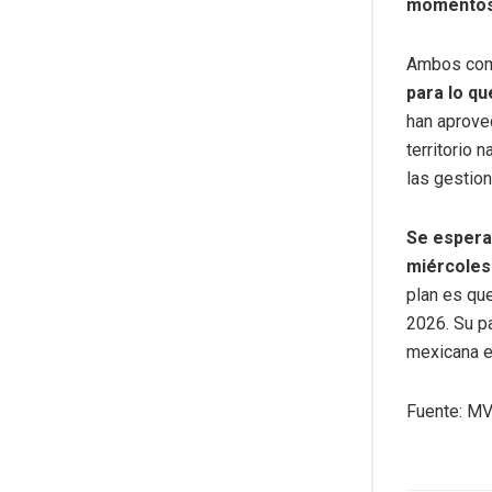
momentos 
Ambos comu
para lo qu
han aprovec
territorio 
las gestion
Se espera 
miércoles 
plan es que
2026. Su pa
mexicana en
Fuente: M