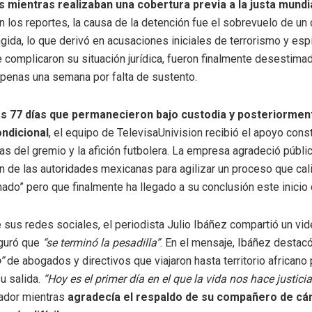
 mientras realizaban una cobertura previa a la justa mundia
 los reportes, la causa de la detención fue el sobrevuelo de un 
ngida, lo que derivó en acusaciones iniciales de terrorismo y esp
 complicaron su situación jurídica, fueron finalmente desestima
apenas una semana por falta de sustento.
os 77 días que permanecieron bajo custodia y posteriormen
ondicional
, el equipo de TelevisaUnivision recibió el apoyo cons
as del gremio y la afición futbolera. La empresa agradeció públi
ón de las autoridades mexicanas para agilizar un proceso que cal
ado” pero que finalmente ha llegado a su conclusión este inicio
 sus redes sociales, el periodista Julio Ibáñez compartió un vi
guró que
“se terminó la pesadilla”
. En el mensaje, Ibáñez destacó
”
de abogados y directivos que viajaron hasta territorio africano 
u salida.
“Hoy es el primer día en el que la vida nos hace justicia
ador mientras
agradecía el respaldo de su compañero de cá