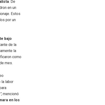
lista
. De
dron en un
ionaje. Estos
dos por un
te bajo
tante de la
camente la
ificaron como
 de mes.
deo
 la labor
para
”
, mencionó
mara en los