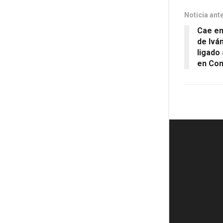
Noticia ant
Cae en
de Ivá
ligado
en Con