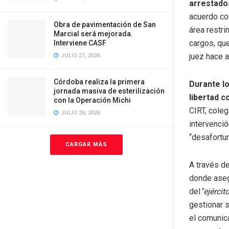
arrestados
acuerdo con
Obra de pavimentación de San
área restri
Marcial será mejorada.
cargos, que
Interviene CASF
juez hace 
JULIO 27, 2026
Córdoba realiza la primera
Durante l
jornada masiva de esterilización
libertad c
con la Operación Michi
CIRT, coleg
JULIO 26, 2026
intervenci
“desafortun
CARGAR MÁS
A través de
donde ase
del
“ejército
gestionar s
el comunic