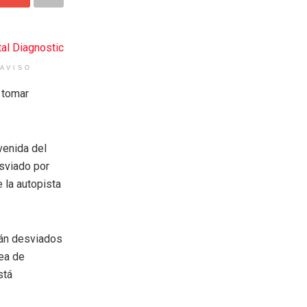
AVISO
 tomar
avenida del
esviado por
 la autopista
rán desviados
rea de
stá