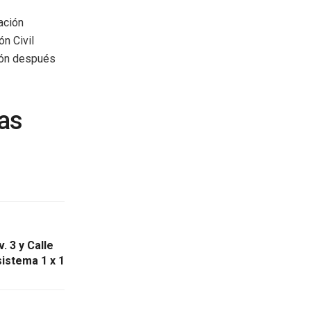
ación
n Civil
ción después
as
. 3 y Calle
istema 1 x 1