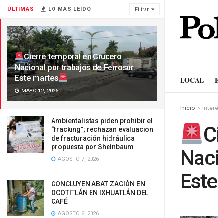
ÚLTIMAS
LO MÁS LEÍDO
Filtrar
Cierre temporal en Crucero
Nacional por trabajos de Ferrosur.
Este martes
LOCAL
MAYO 12, 2026
Inicio
Inter
Ambientalistas piden prohibir el
C
“fracking”; rechazan evaluación
de fracturación hidráulica
propuesta por Sheinbaum
Naci
AGOSTO 7, 2026
Este
CONCLUYEN ABATIZACIÓN EN
OCOTITLÁN EN IXHUATLÁN DEL
CAFÉ
AGOSTO 6, 2026