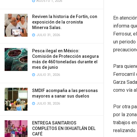
AGOSTO 1, 2026
Reviven la historia de Fortín, con
En atenció
exposición de la cronista
informa que
Minerva Salas.
Ferrosur, 
JULIO 31, 2026
un periodo 
precaucione
Pesca ilegal en México:
Comisión de Protección asegura
más de 460 toneladas durante el
Para quiene
mes de junio
Ferrocarril
JULIO 31, 2026
Garza Sada;
como vía al
SMDIF acompaña a las personas
mayores a sanar sus duelos
JULIO 30, 2026
Por otra pa
por la zona
trabajos en
ENTREGA SANITARIOS
COMPLETOS EN IXHUATLÁN DEL
realizando.
CAFÉ