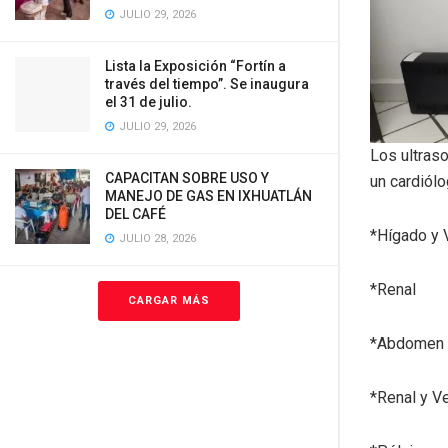
JULIO 29, 2026
Lista la Exposición “Fortín a
través del tiempo”. Se inaugura
el 31 de julio.
JULIO 29, 2026
Los ultras
CAPACITAN SOBRE USO Y
un cardiólo
MANEJO DE GAS EN IXHUATLÁN
DEL CAFÉ
*Hígado y V
JULIO 28, 2026
*Renal
CARGAR MÁS
*Abdomen 
*Renal y V