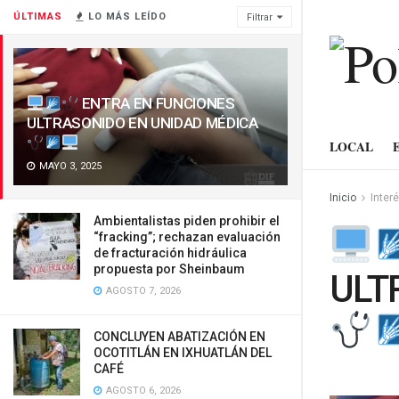
ÚLTIMAS
LO MÁS LEÍDO
Filtrar
ENTRA EN FUNCIONES
ULTRASONIDO EN UNIDAD MÉDICA
LOCAL
MAYO 3, 2025
Inicio
Inter
Ambientalistas piden prohibir el
“fracking”; rechazan evaluación
de fracturación hidráulica
propuesta por Sheinbaum
ULT
AGOSTO 7, 2026
CONCLUYEN ABATIZACIÓN EN
OCOTITLÁN EN IXHUATLÁN DEL
CAFÉ
AGOSTO 6, 2026