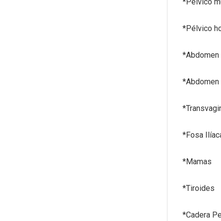
*Pélvico m
*Pélvico h
*Abdomen 
*Abdomen 
*Transvagi
*Fosa Ilía
*Mamas
*Tiroides
*Cadera Pe