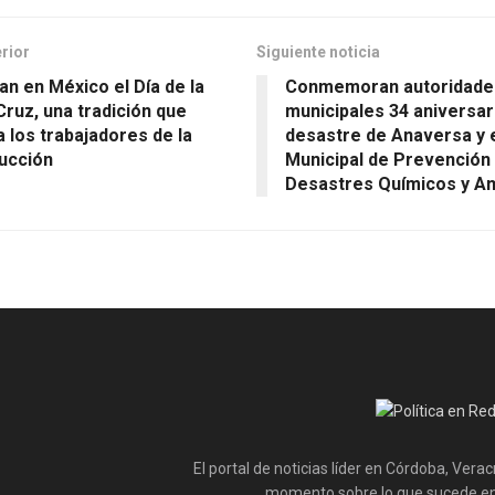
erior
Siguiente noticia
an en México el Día de la
Conmemoran autoridade
Cruz, una tradición que
municipales 34 aniversar
a los trabajadores de la
desastre de Anaversa y e
ucción
Municipal de Prevención
Desastres Químicos y A
El portal de noticias líder en Córdoba, Vera
momento sobre lo que sucede en 