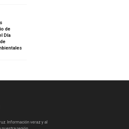
s
io de
l Día
 de
mbientales
cruz. Información veraz y al
nuestra región.