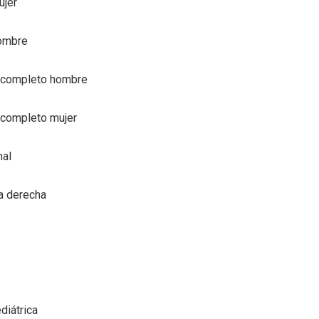
ujer
ombre
completo hombre
completo mujer
nal
ca derecha
diátrica