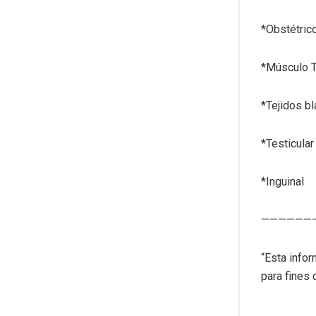
*Obstétric
*Músculo 
*Tejidos b
*Testicular
*Inguinal
——————
“Esta infor
para fines 