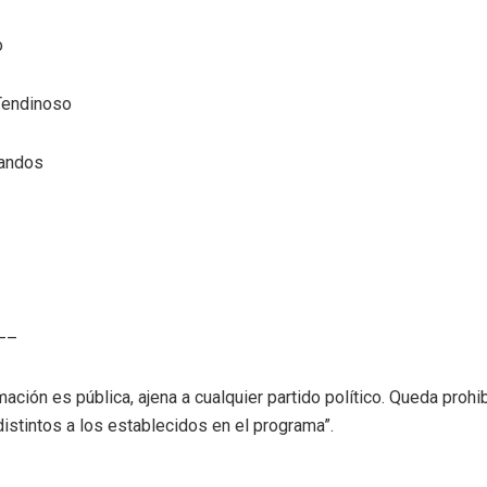
o
Tendinoso
landos
—–
mación es pública, ajena a cualquier partido político. Queda prohi
distintos a los establecidos en el programa”.