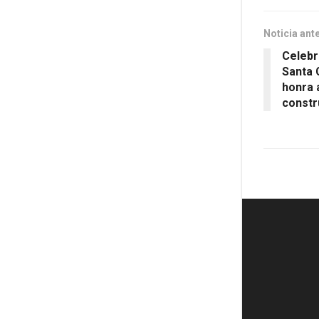
Noticia ant
Celebr
Santa 
honra 
constr