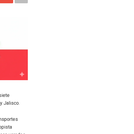
siete
y Jalisco.
ansportes
opista