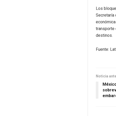
Los bloque
Secretaría 
económicas
transporte 
destinos.
Fuente: Lat
Noticia ant
México
sobrev
embarc