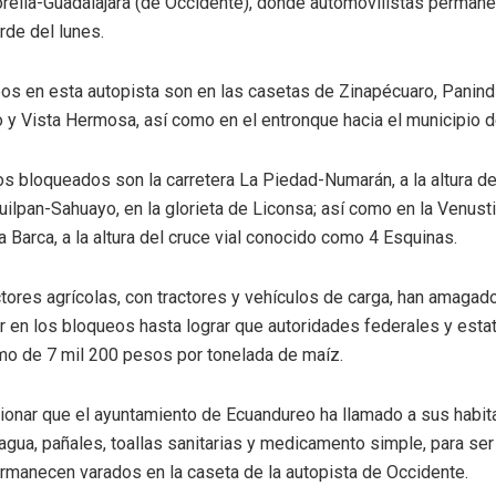
elia-Guadalajara (de Occidente), donde automovilistas perman
rde del lunes.
os en esta autopista son en las casetas de Zinapécuaro, Panind
 y Vista Hermosa, así como en el entronque hacia el municipio d
s bloqueados son la carretera La Piedad-Numarán, a la altura de 
ilpan-Sahuayo, en la glorieta de Liconsa; así como en la Venust
 Barca, a la altura del cruce vial conocido como 4 Esquinas.
tores agrícolas, con tractores y vehículos de carga, han amagad
 en los bloqueos hasta lograr que autoridades federales y estata
mo de 7 mil 200 pesos por tonelada de maíz.
onar que el ayuntamiento de Ecuandureo ha llamado a sus habit
agua, pañales, toallas sanitarias y medicamento simple, para se
rmanecen varados en la caseta de la autopista de Occidente.