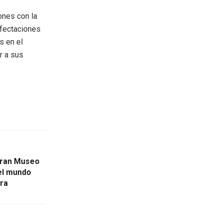
ones con la
afectaciones
s en el
r a sus
Gran Museo
el mundo
ura