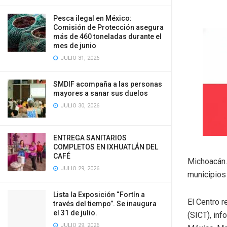
Pesca ilegal en México:
Comisión de Protección asegura
más de 460 toneladas durante el
mes de junio
JULIO 31, 2026
SMDIF acompaña a las personas
mayores a sanar sus duelos
JULIO 30, 2026
ENTREGA SANITARIOS
COMPLETOS EN IXHUATLÁN DEL
CAFÉ
Michoacán.
JULIO 29, 2026
municipios
Lista la Exposición “Fortín a
El Centro r
través del tiempo”. Se inaugura
el 31 de julio.
(SICT), in
JULIO 29, 2026