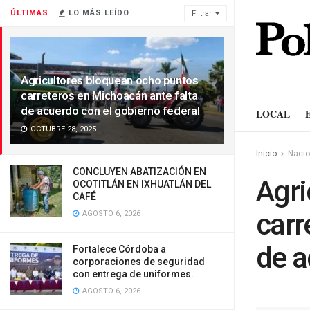
ÚLTIMAS
LO MÁS LEÍDO
Filtrar
Agricultores bloquean ocho puntos
carreteros en Michoacán ante falta
de acuerdo con el gobierno federal
LOCAL
OCTUBRE 28, 2025
Inicio
Nacio
CONCLUYEN ABATIZACIÓN EN
Agri
OCOTITLÁN EN IXHUATLÁN DEL
CAFÉ
carr
AGOSTO 6, 2026
de a
Fortalece Córdoba a
corporaciones de seguridad
con entrega de uniformes.
AGOSTO 6, 2026