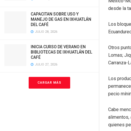
México-Mor
desde la ta
CAPACITAN SOBRE USO Y
MANEJO DE GAS EN IXHUATLÁN
Los bloque
DEL CAFÉ
Ecuandureo
JULIO 28, 2026
INICIA CURSO DE VERANO EN
Otros punto
BIBLIOTECAS DE IXHUATLÁN DEL
Lomas; Jiqu
CAFÉ
Carranza-La
JULIO 27, 2026
Los produc
CARGAR MÁS
permanecer
pecio míni
Cabe menci
alimentos, 
quienes pe