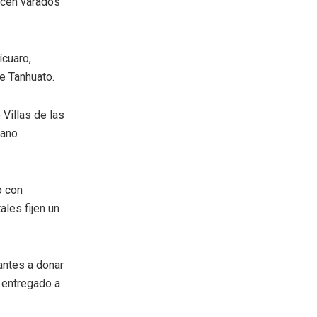
ecen varados
ícuaro,
e Tanhuato.
Villas de las
iano
o con
les fijen un
antes a donar
r entregado a