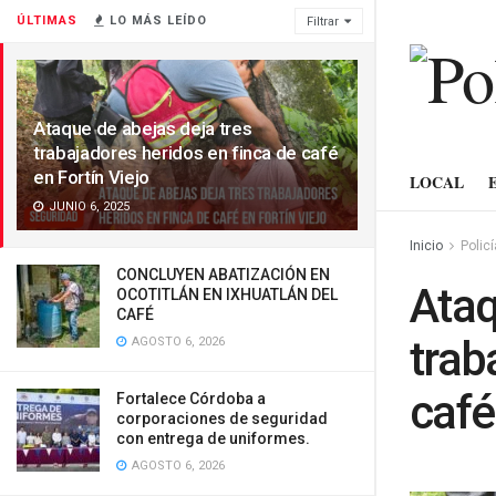
ÚLTIMAS
LO MÁS LEÍDO
Filtrar
Ataque de abejas deja tres
trabajadores heridos en finca de café
en Fortín Viejo
LOCAL
JUNIO 6, 2025
Inicio
Polic
CONCLUYEN ABATIZACIÓN EN
Ataq
OCOTITLÁN EN IXHUATLÁN DEL
CAFÉ
trab
AGOSTO 6, 2026
café
Fortalece Córdoba a
corporaciones de seguridad
con entrega de uniformes.
AGOSTO 6, 2026