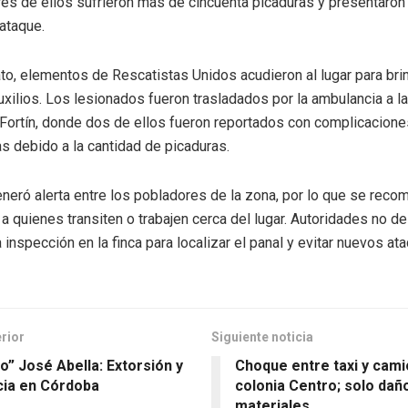
res de ellos sufrieron más de cincuenta picaduras y presentaron
ataque.
to, elementos de Rescatistas Unidos acudieron al lugar para bri
xilios. Los lesionados fueron trasladados por la ambulancia a l
Fortín, donde dos de ellos fueron reportados con complicacione
as debido a la cantidad de picaduras.
neró alerta entre los pobladores de la zona, por lo que se reco
a quienes transiten o trabajen cerca del lugar. Autoridades no d
a inspección en la finca para localizar el panal y evitar nuevos at
erior
Siguiente noticia
co” José Abella: Extorsión y
Choque entre taxi y cami
cia en Córdoba
colonia Centro; solo dañ
materiales