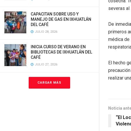
cosecha. T
severas al 
CAPACITAN SOBRE USO Y
MANEJO DE GAS EN IXHUATLÁN
De inmedia
DEL CAFÉ
primeros au
JULIO 28, 2026
médica de 
respiratori
INICIA CURSO DE VERANO EN
BIBLIOTECAS DE IXHUATLÁN DEL
CAFÉ
El hecho ge
JULIO 27, 2026
precaución 
realizar un
CARGAR MÁS
Noticia ant
“El Lo
Violen