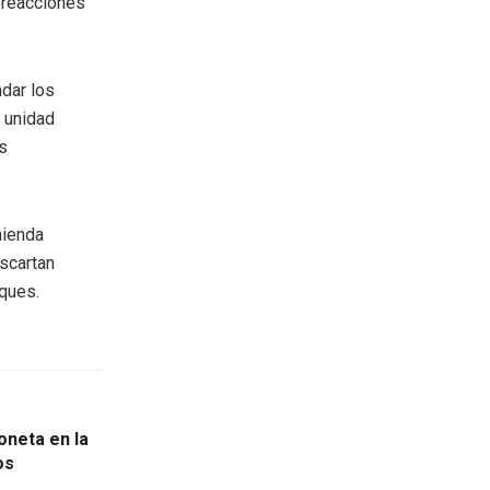
 reacciones
ndar los
a unidad
s
mienda
escartan
aques.
oneta en la
os