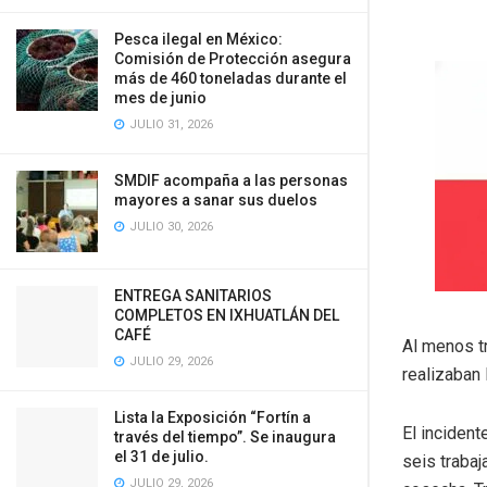
Pesca ilegal en México:
Comisión de Protección asegura
más de 460 toneladas durante el
mes de junio
JULIO 31, 2026
SMDIF acompaña a las personas
mayores a sanar sus duelos
JULIO 30, 2026
ENTREGA SANITARIOS
COMPLETOS EN IXHUATLÁN DEL
CAFÉ
Al menos t
JULIO 29, 2026
realizaban 
Lista la Exposición “Fortín a
El inciden
través del tiempo”. Se inaugura
el 31 de julio.
seis traba
JULIO 29, 2026