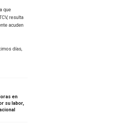
la que
TCV, resulta
mente acuden
ximos días,
doras en
r su labor,
acional