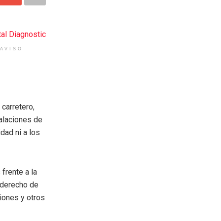
AVISO
carretero,
talaciones de
idad ni a los
frente a la
 derecho de
ciones y otros