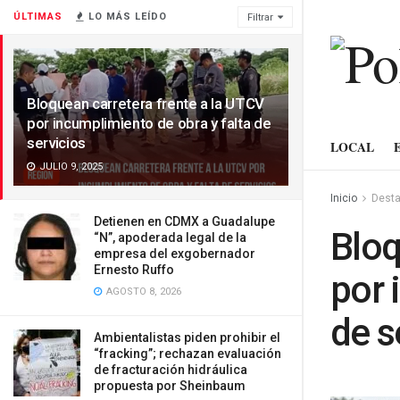
ÚLTIMAS
LO MÁS LEÍDO
Filtrar
Bloquean carretera frente a la UTCV
por incumplimiento de obra y falta de
servicios
LOCAL
JULIO 9, 2025
Inicio
Dest
Detienen en CDMX a Guadalupe
Bloq
“N”, apoderada legal de la
empresa del exgobernador
Ernesto Ruffo
por 
AGOSTO 8, 2026
de s
Ambientalistas piden prohibir el
“fracking”; rechazan evaluación
de fracturación hidráulica
propuesta por Sheinbaum