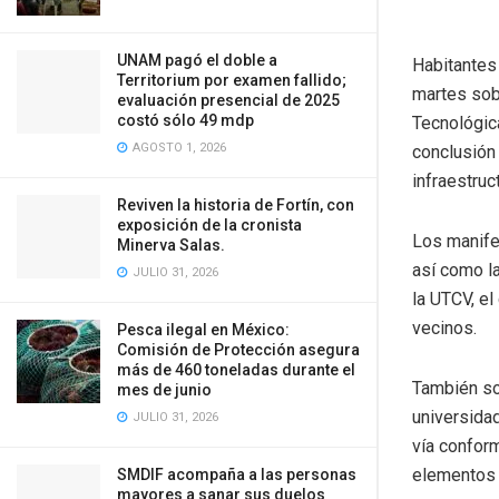
UNAM pagó el doble a
Habitantes 
Territorium por examen fallido;
martes sobr
evaluación presencial de 2025
costó sólo 49 mdp
Tecnológic
AGOSTO 1, 2026
conclusión
infraestruc
Reviven la historia de Fortín, con
exposición de la cronista
Los manife
Minerva Salas.
así como la
JULIO 31, 2026
la UTCV, el
vecinos.
Pesca ilegal en México:
Comisión de Protección asegura
más de 460 toneladas durante el
También sol
mes de junio
universida
JULIO 31, 2026
vía conform
elementos 
SMDIF acompaña a las personas
mayores a sanar sus duelos