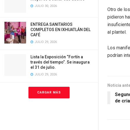
JULIO 30, 2026
Otro de los
pidieron ha
insuficien
ENTREGA SANITARIOS
COMPLETOS EN IXHUATLÁN DEL
al plantel.
CAFÉ
JULIO 29, 2026
Los manife
podrían int
Lista la Exposición “Fortín a
través del tiempo”. Se inaugura
el 31 de julio.
JULIO 29, 2026
Noticia ant
CARGAR MÁS
Segund
de cri