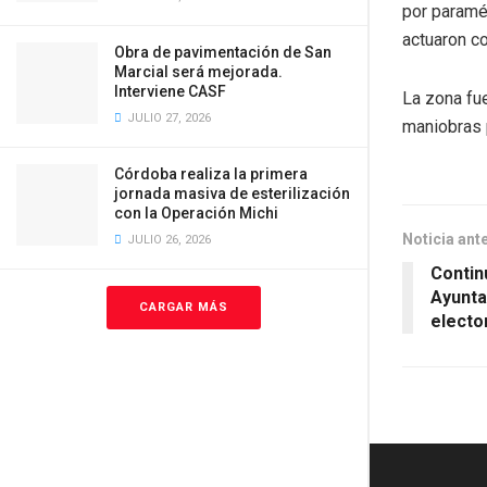
por paramé
actuaron c
Obra de pavimentación de San
Marcial será mejorada.
Interviene CASF
La zona fue
JULIO 27, 2026
maniobras p
Córdoba realiza la primera
jornada masiva de esterilización
con la Operación Michi
Noticia ant
JULIO 26, 2026
Contin
Ayunta
CARGAR MÁS
electo