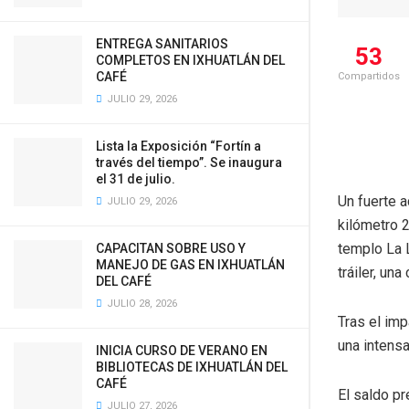
ENTREGA SANITARIOS
53
COMPLETOS EN IXHUATLÁN DEL
CAFÉ
Compartidos
JULIO 29, 2026
Lista la Exposición “Fortín a
través del tiempo”. Se inaugura
el 31 de julio.
Un fuerte a
JULIO 29, 2026
kilómetro 2
templo La 
CAPACITAN SOBRE USO Y
MANEJO DE GAS EN IXHUATLÁN
tráiler, un
DEL CAFÉ
JULIO 28, 2026
Tras el imp
una intens
INICIA CURSO DE VERANO EN
BIBLIOTECAS DE IXHUATLÁN DEL
CAFÉ
El saldo pr
JULIO 27, 2026