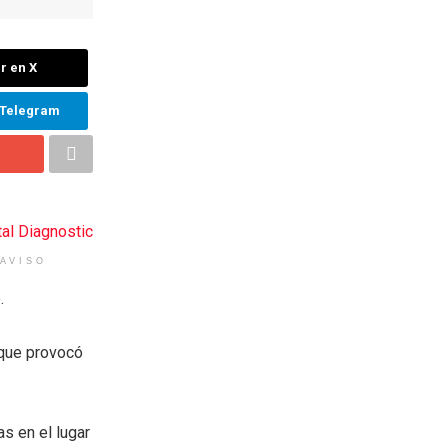
r en X
 Telegram
AVISO
.
 que provocó
s en el lugar