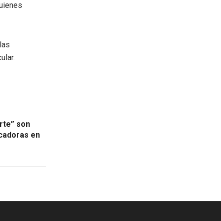
uienes
las
ular.
rte” son
cadoras en