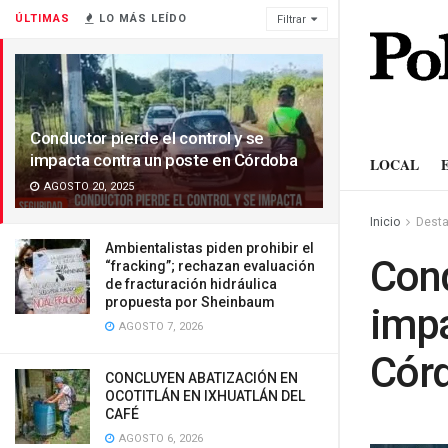
ÚLTIMAS
LO MÁS LEÍDO
Filtrar
Conductor pierde el control y se
impacta contra un poste en Córdoba
LOCAL
AGOSTO 20, 2025
Inicio
Dest
Ambientalistas piden prohibir el
Cond
“fracking”; rechazan evaluación
de fracturación hidráulica
propuesta por Sheinbaum
impa
AGOSTO 7, 2026
Cór
CONCLUYEN ABATIZACIÓN EN
OCOTITLÁN EN IXHUATLÁN DEL
CAFÉ
AGOSTO 6, 2026