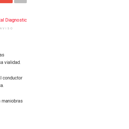
AVISO
las
 vialidad.
al conductor
a.
s maniobras