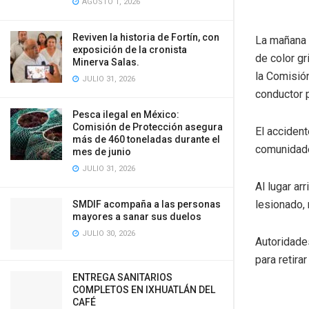
AGOSTO 1, 2026
Reviven la historia de Fortín, con
La mañana 
exposición de la cronista
de color gr
Minerva Salas.
la Comisión
JULIO 31, 2026
conductor p
Pesca ilegal en México:
Comisión de Protección asegura
El accident
más de 460 toneladas durante el
comunidade
mes de junio
JULIO 31, 2026
Al lugar ar
lesionado,
SMDIF acompaña a las personas
mayores a sanar sus duelos
JULIO 30, 2026
Autoridade
para retirar
ENTREGA SANITARIOS
COMPLETOS EN IXHUATLÁN DEL
CAFÉ