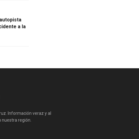
 autopista
idente a la
cruz. Información veraz y al
nuestra región.