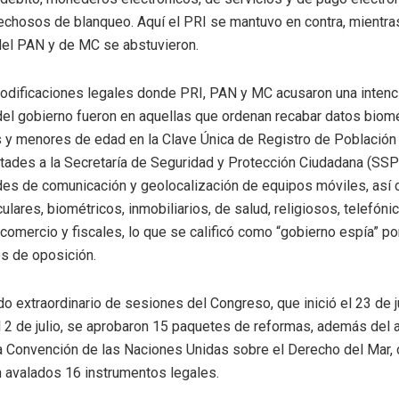
chosos de blanqueo. Aquí el PRI se mantuvo en contra, mientra
el PAN y de MC se abstuvieron.
odificaciones legales donde PRI, PAN y MC acusaron una intenc
del gobierno fueron en aquellas que ordenan recabar datos biom
 y menores de edad en la Clave Única de Registro de Población
ltades a la Secretaría de Seguridad y Protección Ciudadana (SSP
edes de comunicación y geolocalización de equipos móviles, así
ulares, biométricos, inmobiliarios, de salud, religiosos, telefóni
omercio y fiscales, lo que se calificó como “gobierno espía” po
es de oposición.
do extraordinario de sesiones del Congreso, que inició el 23 de j
l 2 de julio, se aprobaron 15 paquetes de reformas, además del 
a Convención de las Naciones Unidas sobre el Derecho del Mar, 
n avalados 16 instrumentos legales.