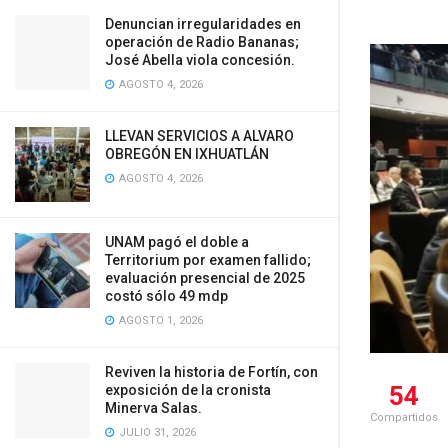
Denuncian irregularidades en
operación de Radio Bananas;
José Abella viola concesión.
AGOSTO 4, 2026
LLEVAN SERVICIOS A ALVARO
OBREGÓN EN IXHUATLÁN
AGOSTO 4, 2026
UNAM pagó el doble a
Territorium por examen fallido;
evaluación presencial de 2025
costó sólo 49 mdp
AGOSTO 1, 2026
Reviven la historia de Fortín, con
54
exposición de la cronista
Minerva Salas.
Compartidos
JULIO 31, 2026