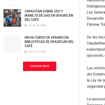
Radiodifusi
Inteligenc
CAPACITAN SOBRE USO Y
Ley Genera
MANEJO DE GAS EN IXHUATLÁN
Desarrollo 
DEL CAFÉ
Eliminar Tr
JULIO 28, 2026
De las inic
INICIA CURSO DE VERANO EN
BIBLIOTECAS DE IXHUATLÁN DEL
ClaudiaShe
CAFÉ
espectáculo
JULIO 27, 2026
oposición; 
CARGAR MÁS
Las reform
del Sistema
la Ley de l
seguridad 
La oposici