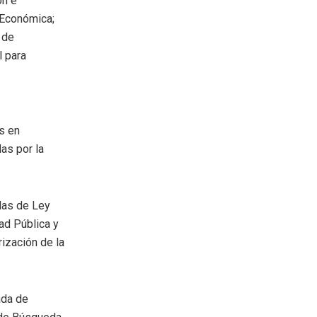
ón e
 Económica;
 de
l para
s en
as por la
las de Ley
ad Pública y
rización de la
ada de