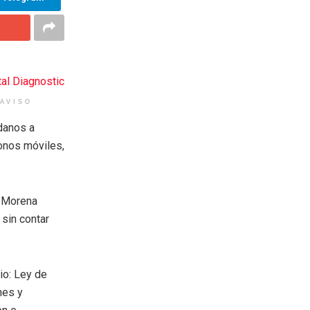
AVISO
adanos a
fonos móviles,
e Morena
 sin contar
io: Ley de
nes y