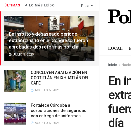
ÚLTIMAS
LO MÁS LEÍDO
Filtrar
En insólito y desaseado periodo
extraordinario en el Congreso fueron
aprobadas dos reformas por día
LOCAL
JULIO 5, 2025
Inicio
Nacio
CONCLUYEN ABATIZACIÓN EN
En i
OCOTITLÁN EN IXHUATLÁN DEL
CAFÉ
extr
AGOSTO 6, 2026
fuer
Fortalece Córdoba a
corporaciones de seguridad
con entrega de uniformes.
día
AGOSTO 6, 2026