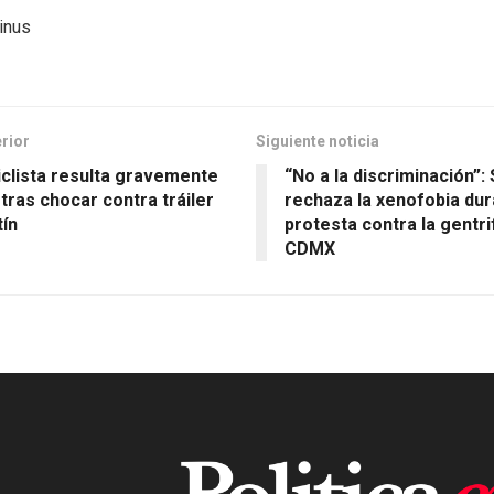
tinus
erior
Siguiente noticia
clista resulta gravemente
“No a la discriminación”
 tras chocar contra tráiler
rechaza la xenofobia dur
tín
protesta contra la gentri
CDMX