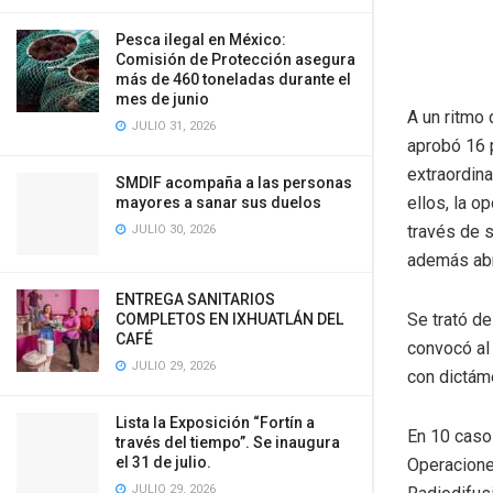
Pesca ilegal en México:
Comisión de Protección asegura
más de 460 toneladas durante el
mes de junio
A un ritmo 
JULIO 31, 2026
aprobó 16 
extraordina
SMDIF acompaña a las personas
ellos, la o
mayores a sanar sus duelos
través de 
JULIO 30, 2026
además abr
ENTREGA SANITARIOS
Se trató d
COMPLETOS EN IXHUATLÁN DEL
CAFÉ
convocó al 
JULIO 29, 2026
con dictám
Lista la Exposición “Fortín a
En 10 casos
través del tiempo”. Se inaugura
el 31 de julio.
Operacione
JULIO 29, 2026