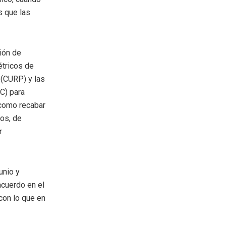
s que las
ión de
étricos de
 (CURP) y las
C) para
 como recabar
cos, de
r
unio y
acuerdo en el
con lo que en