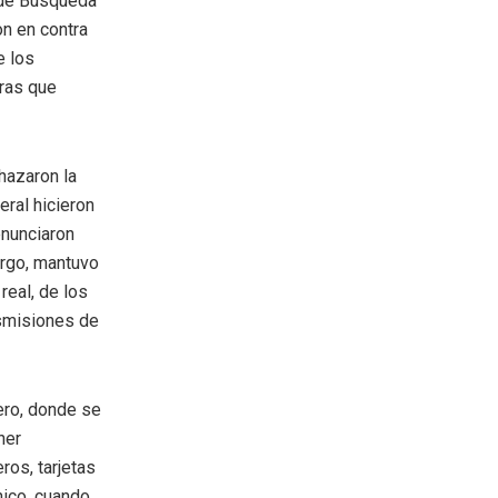
 de Búsqueda
on en contra
e los
ras que
hazaron la
ral hicieron
enunciaron
argo, mantuvo
real, de los
nsmisiones de
nero, donde se
ner
ros, tarjetas
nico, cuando