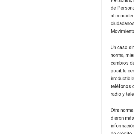
Personas, 
de Persona
al conside
ciudadanos
Movimiento
Un caso si
norma, mie
cambios de
posible cen
irreductibl
teléfonos 
radio y tel
Otra norma 
dieron más 
información
de crédito,