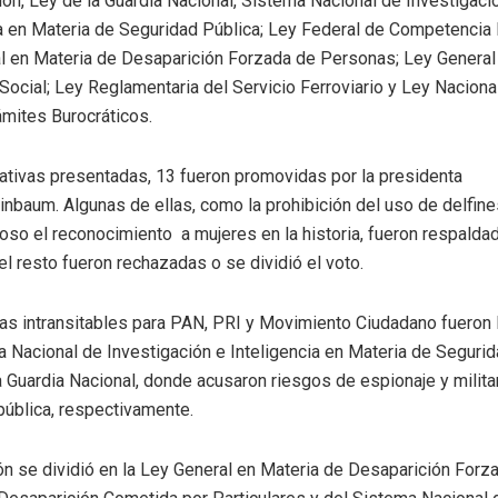
ón, Ley de la Guardia Nacional, Sistema Nacional de Investigaci
ia en Materia de Seguridad Pública; Ley Federal de Competencia
l en Materia de Desaparición Forzada de Personas; Ley General
Social; Ley Reglamentaria del Servicio Ferroviario y Ley Naciona
ámites Burocráticos.
iativas presentadas, 13 fueron promovidas por la presidenta
inbaum. Algunas de ellas, como la prohibición del uso de delfine
so el reconocimiento a mujeres en la historia, fueron respaldad
el resto fueron rechazadas o se dividió el voto.
as intransitables para PAN, PRI y Movimiento Ciudadano fueron 
 Nacional de Investigación e Inteligencia en Materia de Segurid
a Guardia Nacional, donde acusaron riesgos de espionaje y milita
pública, respectivamente.
ón se dividió en la Ley General en Materia de Desaparición Forz