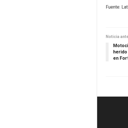
Fuente: La
Noticia ant
Motoci
herido
en For