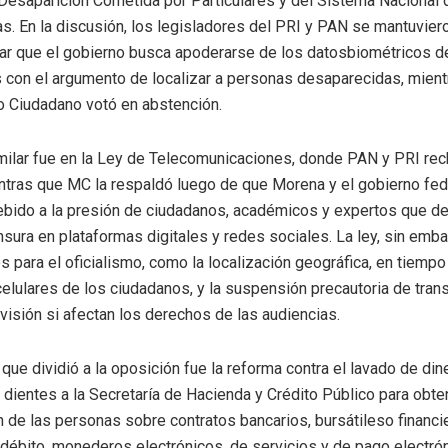
Desaparición Cometida por Particulares y del Sistema Nacional
s. En la discusión, los legisladores del PRI y PAN se mantuvier
rar que el gobierno busca apoderarse de los datosbiométricos d
 con el argumento de localizar a personas desaparecidas, mient
 Ciudadano votó en abstención.
milar fue en la Ley de Telecomunicaciones, donde PAN y PRI rec
ntras que MC la respaldó luego de que Morena y el gobierno fede
bido a la presión de ciudadanos, académicos y expertos que d
sura en plataformas digitales y redes sociales. La ley, sin emb
es para el oficialismo, como la localización geográfica, en tiempo 
celulares de los ciudadanos, y la suspensión precautoria de tra
evisión si afectan los derechos de las audiencias.
que dividió a la oposición fue la reforma contra el lavado de di
dientes a la Secretaría de Hacienda y Crédito Público para obte
 de las personas sobre contratos bancarios, bursátileso financie
 débito, monederos electrónicos, de servicios y de pago electró