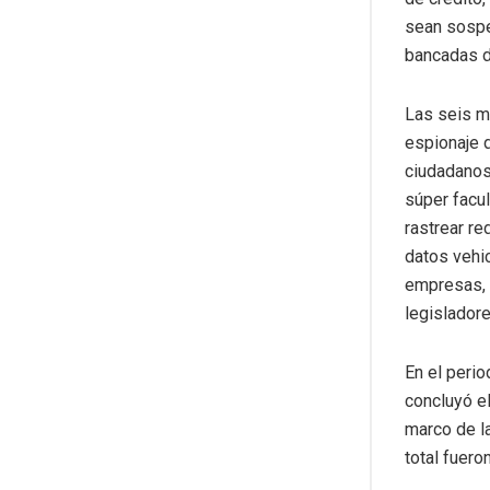
sean sospe
bancadas d
Las seis m
espionaje 
ciudadanos
súper facu
rastrear r
datos vehic
empresas, c
legislador
En el perio
concluyó e
marco de l
total fuero