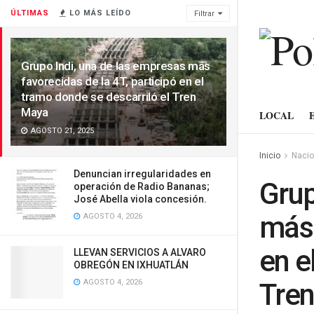
ÚLTIMAS
LO MÁS LEÍDO
Filtrar
Grupo Indi, una de las empresas más
favorecidas de la 4T, participó en el
tramo donde se descarriló el Tren
Maya
LOCAL
AGOSTO 21, 2025
Inicio
Nacio
Denuncian irregularidades en
Grup
operación de Radio Bananas;
José Abella viola concesión.
más 
AGOSTO 4, 2026
en e
LLEVAN SERVICIOS A ALVARO
OBREGÓN EN IXHUATLÁN
AGOSTO 4, 2026
Tre