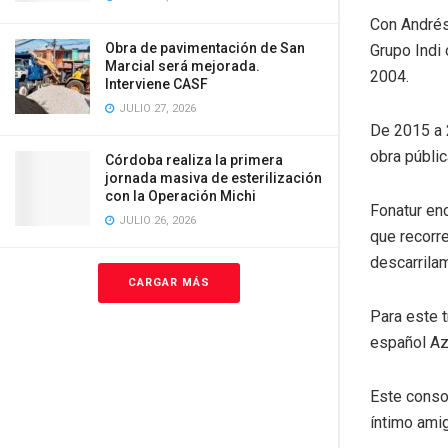
Con Andrés
Obra de pavimentación de San
Grupo Indi 
Marcial será mejorada.
2004.
Interviene CASF
JULIO 27, 2026
De 2015 a 
obra públi
Córdoba realiza la primera
jornada masiva de esterilización
con la Operación Michi
Fonatur enc
JULIO 26, 2026
que recorr
descarrila
CARGAR MÁS
Para este t
español Az
Este conso
íntimo ami