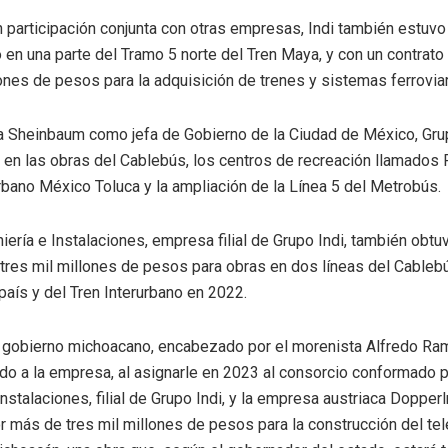
 participación conjunta con otras empresas, Indi también estuvo
 en una parte del Tramo 5 norte del Tren Maya, y con un contrat
ones de pesos para la adquisición de trenes y sistemas ferroviar
a Sheinbaum como jefa de Gobierno de la Ciudad de México, Grup
 en las obras del Cablebús, los centros de recreación llamados P
rbano México Toluca y la ampliación de la Línea 5 del Metrobús.
ería e Instalaciones, empresa filial de Grupo Indi, también obtu
tres mil millones de pesos para obras en dos líneas del Cablebú
 país y del Tren Interurbano en 2022.
 gobierno michoacano, encabezado por el morenista Alfredo Ram
ido a la empresa, al asignarle en 2023 al consorcio conformado
Instalaciones, filial de Grupo Indi, y la empresa austriaca Dopper
r más de tres mil millones de pesos para la construcción del tel