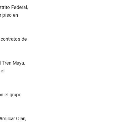
rito Federal,
o piso en
 contratos de
l Tren Maya,
 el
on el grupo
Amilcar Olán,