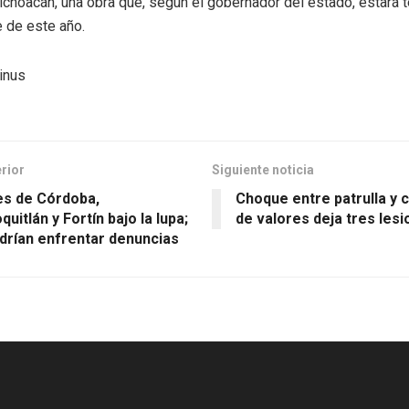
ichoacán, una obra que, según el gobernador del estado, estará 
 de este año.
tinus
erior
Siguiente noticia
es de Córdoba,
Choque entre patrulla y 
quitlán y Fortín bajo la lupa;
de valores deja tres les
drían enfrentar denuncias