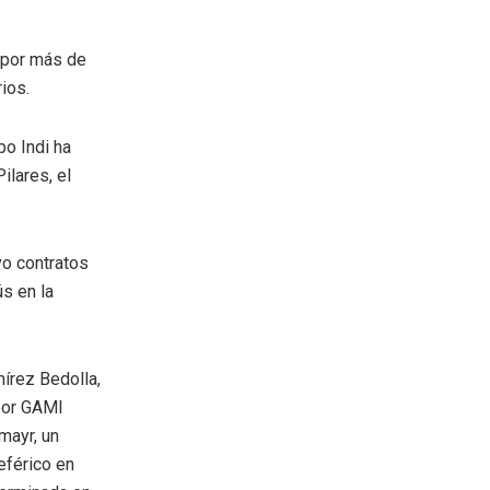
o por más de
ios.
o Indi ha
ilares, el
vo contratos
s en la
írez Bedolla,
 por GAMI
lmayr, un
eférico en