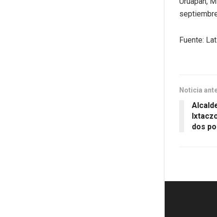
Uruapan, M
septiembre
Fuente: La
Noticia ant
Alcald
Ixtaczo
dos po