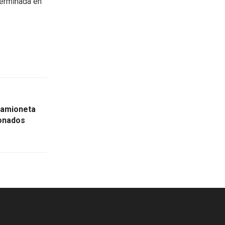
terminada en
camioneta
ionados