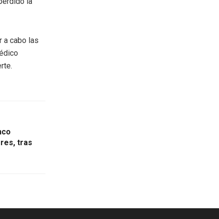
perdido la
r a cabo las
Médico
rte.
nco
res, tras