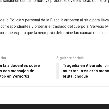
s señalaron que el hombre ya presentaba varias horas de haber 
e la Policía y personal de la Fiscalía arribaron al sitio para lleva
 correspondientes y ordenar el traslado del cuerpo al Servicio 
onde se espera que la necropsia determine las causas de la mue
erior
Siguiente noticia
erta a docentes sobre
Tragedia en Alvarado: ci
s con mensajes de
muertos, tres eran meno
pp en Veracruz
brutal choque