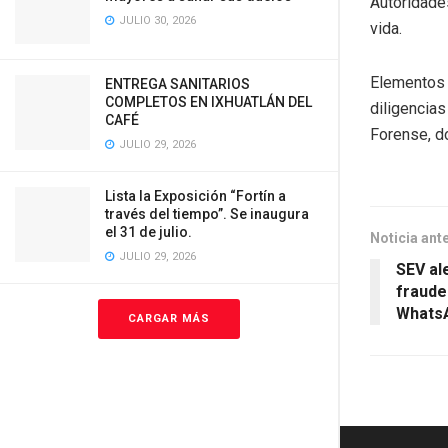
Autoridade
JULIO 30, 2026
vida.
Elementos d
ENTREGA SANITARIOS
COMPLETOS EN IXHUATLÁN DEL
diligencias
CAFÉ
Forense, d
JULIO 29, 2026
Lista la Exposición “Fortín a
través del tiempo”. Se inaugura
el 31 de julio.
Noticia ant
JULIO 29, 2026
SEV al
fraude
WhatsA
CARGAR MÁS