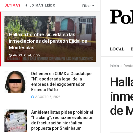
ÚLTIMAS
LO MÁS LEÍDO
Filtrar
Hallan a hombre sin vida en las
inmediaciones del panteón Ejidal de
Montesalas
LOCAL
AGOSTO 24, 2025
Inicio
Dest
Detienen en CDMX a Guadalupe
Hall
“N”, apoderada legal de la
empresa del exgobernador
Ernesto Ruffo
inme
AGOSTO 8, 2026
de 
Ambientalistas piden prohibir el
“fracking”; rechazan evaluación
de fracturación hidráulica
propuesta por Sheinbaum