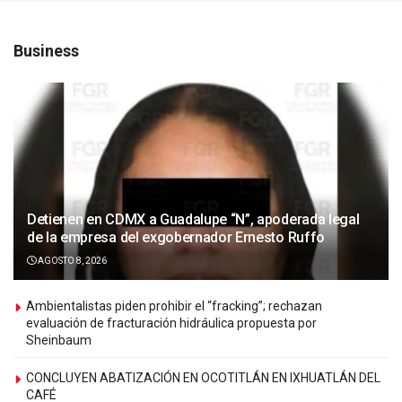
Business
Detienen en CDMX a Guadalupe “N”, apoderada legal
de la empresa del exgobernador Ernesto Ruffo
AGOSTO 8, 2026
Ambientalistas piden prohibir el “fracking”; rechazan
evaluación de fracturación hidráulica propuesta por
Sheinbaum
CONCLUYEN ABATIZACIÓN EN OCOTITLÁN EN IXHUATLÁN DEL
CAFÉ