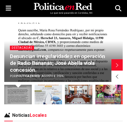
DESTACADAS
Denuncian irregularidades en operación
de Radio Bananas; José Abella viola
concesión.
POR
POLÍTICA EN RED
AGOSTO 4, 2026
Noticias
Locales