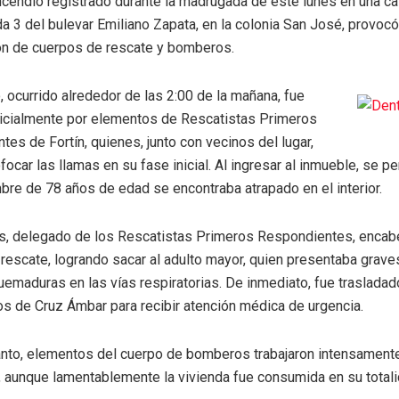
incendio registrado durante la madrugada de este lunes en una ca
da 3 del bulevar Emiliano Zapata, en la colonia San José, provocó
ón de cuerpos de rescate y bomberos.
o, ocurrido alrededor de las 2:00 de la mañana, fue
nicialmente por elementos de Rescatistas Primeros
es de Fortín, quienes, junto con vecinos del lugar,
focar las llamas en su fase inicial. Al ingresar al inmueble, se p
bre de 78 años de edad se encontraba atrapado en el interior.
s, delegado de los Rescatistas Primeros Respondientes, encab
rescate, logrando sacar al adulto mayor, quien presentaba grave
emaduras en las vías respiratorias. De inmediato, fue trasladad
s de Cruz Ámbar para recibir atención médica de urgencia.
anto, elementos del cuerpo de bomberos trabajaron intensament
, aunque lamentablemente la vivienda fue consumida en su totali