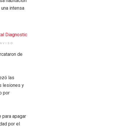
sa habitación
 una intensa
AVISO
ercataron de
ezó las
s lesiones y
o por
e para apagar
dad por el