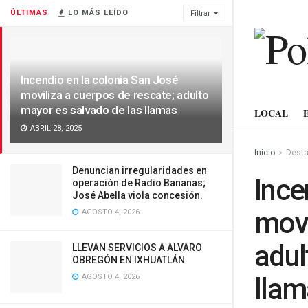
ÚLTIMAS
LO MÁS LEÍDO
Filtrar
Incendio en la colonia San José
moviliza a cuerpos de rescate; adulto
mayor es salvado de las llamas
LOCAL
ABRIL 28, 2025
Inicio
Dest
Denuncian irregularidades en
Ince
operación de Radio Bananas;
José Abella viola concesión.
movi
AGOSTO 4, 2026
adul
LLEVAN SERVICIOS A ALVARO
OBREGÓN EN IXHUATLÁN
AGOSTO 4, 2026
llam