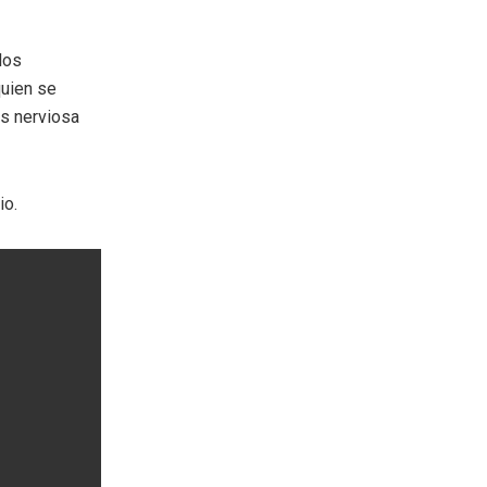
los
quien se
is nerviosa
io.