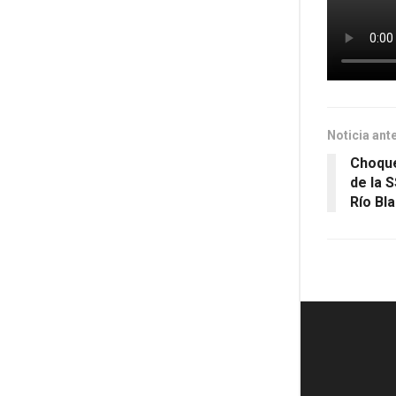
Noticia ant
Choque
de la 
Río Bl