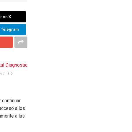
r en X
n Telegram
AVISO
: continuar
 acceso a los
amente a las