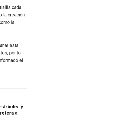
lallis cada
o la creación
 como la
anar esta
tos, por lo
informado el
e árboles y
retera a