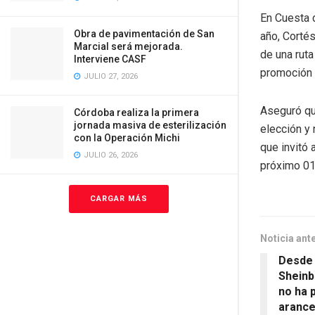
En Cuesta d
Obra de pavimentación de San
año, Cortés
Marcial será mejorada.
de una ruta
Interviene CASF
promoción 
JULIO 27, 2026
Aseguró qu
Córdoba realiza la primera
jornada masiva de esterilización
elección y 
con la Operación Michi
que invitó 
JULIO 26, 2026
próximo 01 
CARGAR MÁS
Noticia ant
Desde 
Shein
no ha 
arance