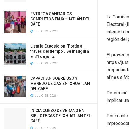
ENTREGA SANITARIOS
La Comisió
COMPLETOS EN IXHUATLÁN DEL
Electoral 
CAFÉ
internet d
JULIO 29, 2026
región del 
Lista la Exposición “Fortín a
través del tiempo”. Se inaugura
El proyecto
el 31 de julio.
https://jus
JULIO 29, 2026
propaganda
afines a M
CAPACITAN SOBRE USO Y
MANEJO DE GAS EN IXHUATLÁN
DEL CAFÉ
Determinó q
JULIO 28, 2026
implicar un
INICIA CURSO DE VERANO EN
Por cuanto
BIBLIOTECAS DE IXHUATLÁN DEL
CAFÉ
improceden
JULIO 27, 2026