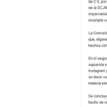
de C.V., po
de la SCJN
imparcialid
incumple co
La Comisió
que, alguna
hechos con
En el segu
supuesta e
Instagram y
su decir, 
materia ele
Se concluy
hecho de re