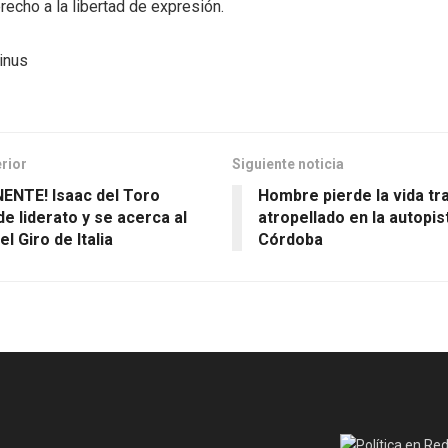
erecho a la libertad de expresión.
tinus
erior
Siguiente noticia
ENTE! Isaac del Toro
Hombre pierde la vida tr
de liderato y se acerca al
atropellado en la autopi
del Giro de Italia
Córdoba