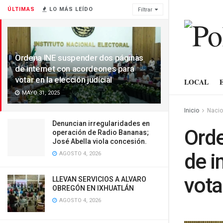
ÚLTIMAS
LO MÁS LEÍDO
Filtrar
Ordena INE suspender dos páginas
de internet con acordeones para
votar en la elección judicial
LOCAL
MAYO 31, 2025
Inicio
Nacio
Denuncian irregularidades en
Orde
operación de Radio Bananas;
José Abella viola concesión.
de i
AGOSTO 4, 2026
vota
LLEVAN SERVICIOS A ALVARO
OBREGÓN EN IXHUATLÁN
AGOSTO 4, 2026