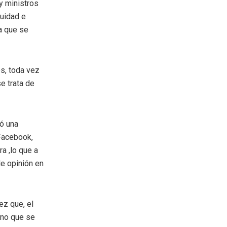
 y ministros
quidad e
 a que se
s, toda vez
e trata de
ó una
 Facebook,
a ,lo que a
e opinión en
ez que, el
sino que se