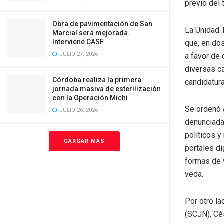
previo del 
Obra de pavimentación de San
La Unidad T
Marcial será mejorada.
Interviene CASF
que, en dos
JULIO 27, 2026
a favor de 
diversas ca
Córdoba realiza la primera
candidatura
jornada masiva de esterilización
con la Operación Michi
Se ordenó a
JULIO 26, 2026
denunciadas
políticos y
CARGAR MÁS
portales di
formas de v
veda.
Por otro la
(SCJN), Cé