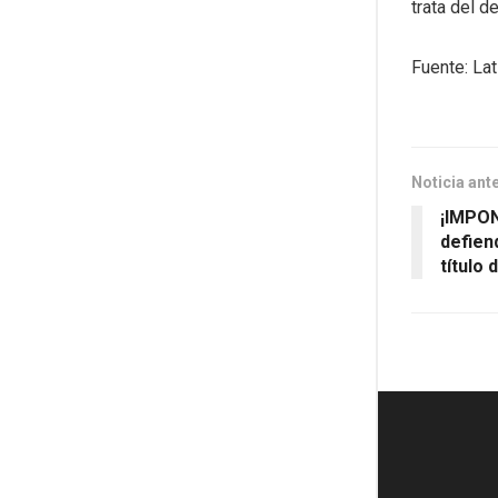
trata del d
Fuente: La
Noticia ant
¡IMPON
defien
título 