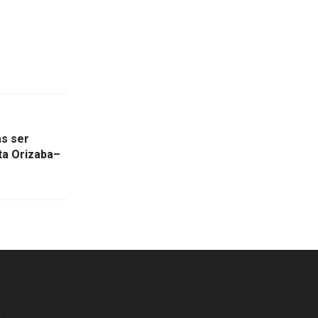
as ser
sta Orizaba–