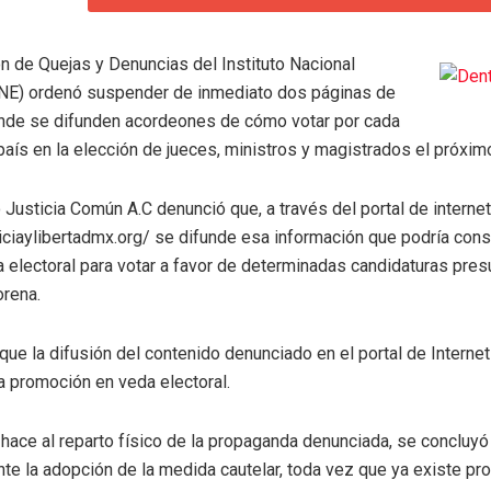
n de Quejas y Denuncias del Instituto Nacional
(INE) ordenó suspender de inmediato dos páginas de
onde se difunden acordeones de cómo votar por cada
país en la elección de jueces, ministros y magistrados el próximo
 Justicia Común A.C denunció que, a través del portal de internet
ticiaylibertadmx.org/ se difunde esa información que podría const
 electoral para votar a favor de determinadas candidaturas pre
orena.
ue la difusión del contenido denunciado en el portal de Internet
a promoción en veda electoral.
 hace al reparto físico de la propaganda denunciada, se concluy
te la adopción de la medida cautelar, toda vez que ya existe pr