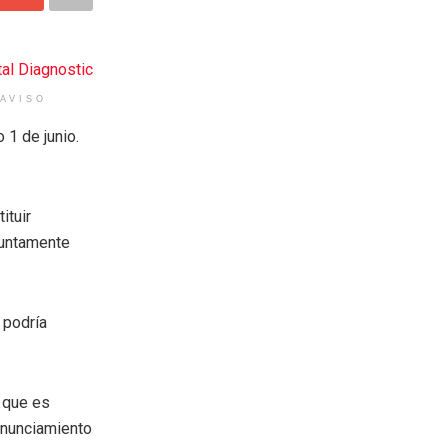
AVISO
 1 de junio.
ituir
suntamente
 podría
ó que es
onunciamiento