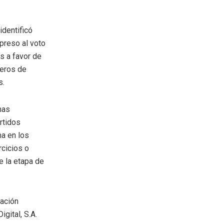
identificó
preso al voto
s a favor de
meros de
s.
nas
rtidos
ma en los
rcicios o
e la etapa de
Nación
gital, S.A.