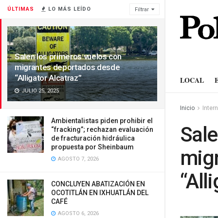
ÚLTIMAS
LO MÁS LEÍDO
Filtrar
Salen los primeros vuelos con
migrantes deportados desde
“Alligator Alcatraz”
LOCAL
JULIO 25, 2025
Inicio
Inter
Ambientalistas piden prohibir el
Sale
“fracking”; rechazan evaluación
de fracturación hidráulica
propuesta por Sheinbaum
migr
AGOSTO 7, 2026
“All
CONCLUYEN ABATIZACIÓN EN
OCOTITLÁN EN IXHUATLÁN DEL
CAFÉ
AGOSTO 6, 2026