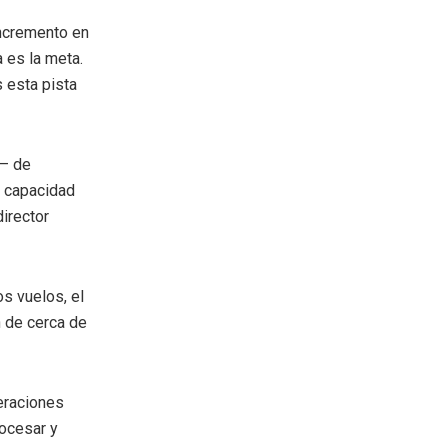
incremento en
 es la meta.
 esta pista
o— de
a capacidad
director
s vuelos, el
n de cerca de
eraciones
rocesar y