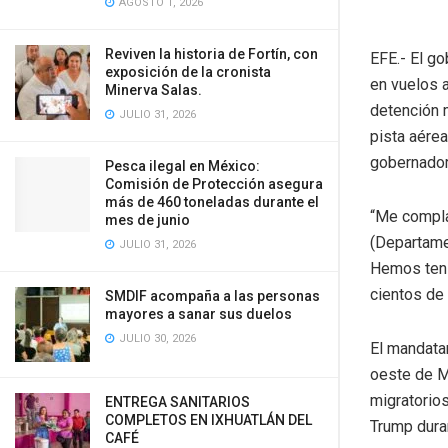
AGOSTO 1, 2026
Reviven la historia de Fortín, con
EFE.- El g
exposición de la cronista
en vuelos 
Minerva Salas.
detención m
JULIO 31, 2026
pista aére
gobernador
Pesca ilegal en México:
Comisión de Protección asegura
más de 460 toneladas durante el
“Me compla
mes de junio
(Departame
JULIO 31, 2026
Hemos teni
cientos de 
SMDIF acompaña a las personas
mayores a sanar sus duelos
JULIO 30, 2026
El mandatar
oeste de M
migratorios
ENTREGA SANITARIOS
COMPLETOS EN IXHUATLÁN DEL
Trump duran
CAFÉ