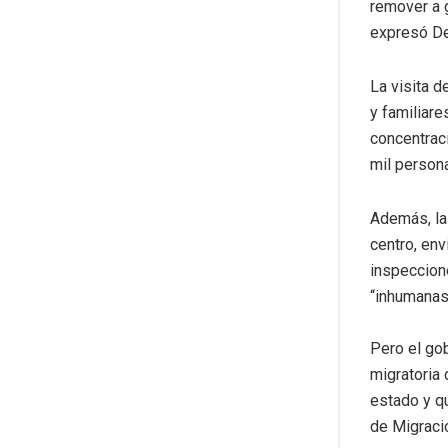
remover a g
expresó De
La visita 
y familiar
concentrac
mil persona
Además, la
centro, env
inspeccion
“inhumanas”
Pero el gob
migratoria 
estado y q
de Migraci