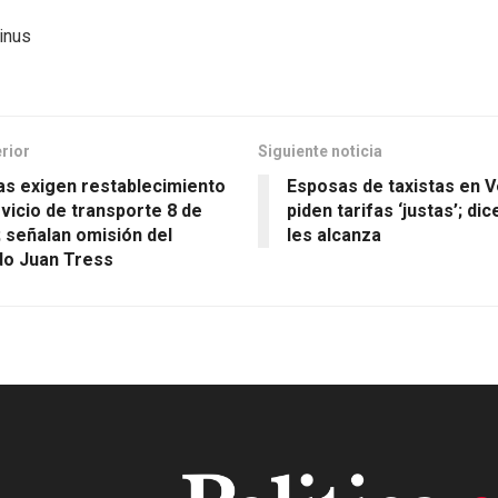
tinus
erior
Siguiente noticia
as exigen restablecimiento
Esposas de taxistas en 
rvicio de transporte 8 de
piden tarifas ‘justas’; di
 señalan omisión del
les alcanza
do Juan Tress