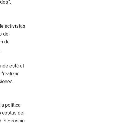
idos”,
e activistas
o de
ón de
a.
nde está el
 “realizar
ciones
a política
s costas del
 el Servicio