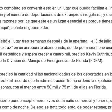
to completo es convertir esto en un lugar que pueda facilitar el 
ia y el número de deportaciones de extranjeros irregulares, y esa
s razones por las que este es un lugar esencial es porque tienes
 aquí”, señaló el gobernador.
sitó el lugar tres semanas después de la apertura —el 3 de juli
Alcatraz” en un aeropuerto abandonado, donde por ahora tiene un
l detenidos y espera crecer a cuatro mil, precisó Kevin Guthrie, 
de la División de Manejo de Emergencias de Florida (FDEM).
recisó la cantidad ni las nacionalidades de los deportados en lo
 estatal recordó que la administración Trump ordenó la expulsió
sonas, con al menos entre 50 mil y 75 mil de ellas en Florida.
puerto puede aceptar aeronaves de tamaño comercial y tener op
a como de noche. De eso se trata todo esto, de poder retener, p