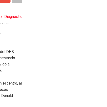
AVISO
el
e del DHS
ementando.
vido a
o.
 el centro, al
ueces
e Donald