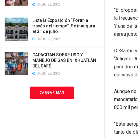
JULIO 29, 2026
“El propósi
la frecuenc
Lista la Exposición “Fortín a
Y una de la
través del tiempo”. Se inaugura
el 31 de julio.
aérea justo
JULIO 29, 2026
DeSantis vi
CAPACITAN SOBRE USO Y
“Alligator 
MANEJO DE GAS EN IXHUATLÁN
DEL CAFÉ
para dos mi
JULIO 28, 2026
ejecutivo 
Aunque no p
CARGAR MÁS
mandatario
800 mil per
“Este aero
tanto de dí