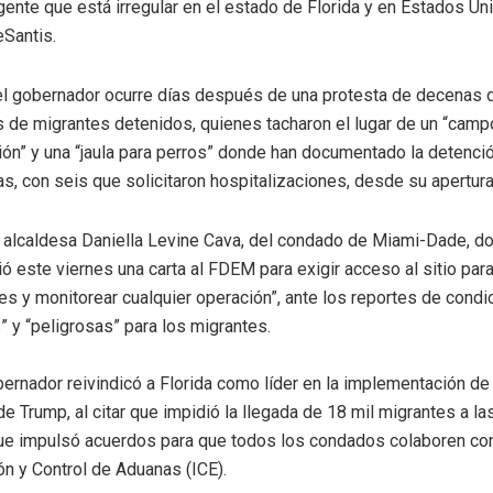
ente que está irregular en el estado de Florida y en Estados Un
Santis.
del gobernador ocurre días después de una protesta de decenas d
es de migrantes detenidos, quienes tacharon el lugar de un “camp
ión” y una “jaula para perros” donde han documentado la detenci
s, con seis que solicitaron hospitalizaciones, desde su apertur
 alcaldesa Daniella Levine Cava, del condado de Miami-Dade, do
ió este viernes una carta al FDEM para exigir acceso al sitio para
es y monitorear cualquier operación”, ante los reportes de condi
 y “peligrosas” para los migrantes.
ernador reivindicó a Florida como líder en la implementación de l
de Trump, al citar que impidió la llegada de 18 mil migrantes a la
ue impulsó acuerdos para que todos los condados colaboren con
ón y Control de Aduanas (ICE).