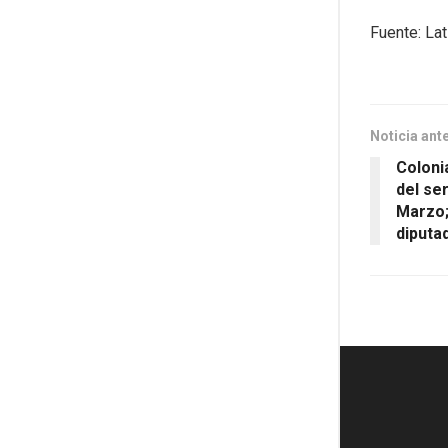
Fuente: La
Noticia ant
Coloni
del se
Marzo;
diputa