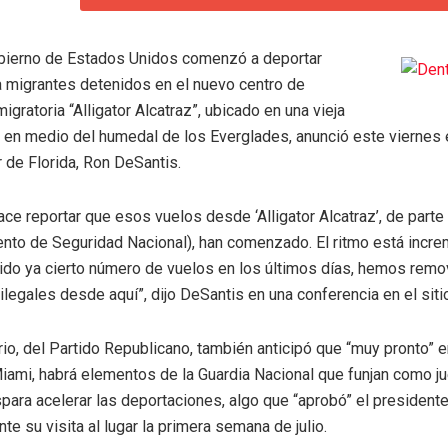
obierno de Estados Unidos comenzó a deportar
a migrantes detenidos en el nuevo centro de
igratoria “Alligator Alcatraz”, ubicado en una vieja
a en medio del humedal de los Everglades, anunció este viernes 
 de Florida, Ron DeSantis.
ce reportar que esos vuelos desde ‘Alligator Alcatraz’, de part
nto de Seguridad Nacional), han comenzado. El ritmo está incr
do ya cierto número de vuelos en los últimos días, hemos remo
ilegales desde aquí”, dijo DeSantis en una conferencia en el siti
io, del Partido Republicano, también anticipó que “muy pronto” en
iami, habrá elementos de la Guardia Nacional que funjan como j
para acelerar las deportaciones, algo que “aprobó” el president
te su visita al lugar la primera semana de julio.