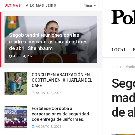
ÚLTIMAS
LO MÁS LEÍDO
Filtrar
Segob tendrá reuniones con las
madres buscadoras durante el mes
de abril: Sheinbaum
LOCAL
ABRIL 4, 2025
Inicio
Nacio
CONCLUYEN ABATIZACIÓN EN
Sego
OCOTITLÁN EN IXHUATLÁN DEL
CAFÉ
madr
AGOSTO 6, 2026
de a
Fortalece Córdoba a
corporaciones de seguridad
con entrega de uniformes.
AGOSTO 6, 2026