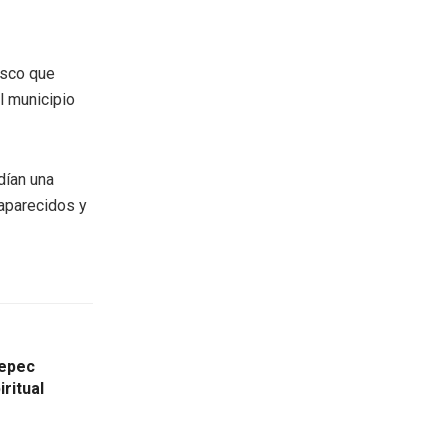
isco que
l municipio
dían una
saparecidos y
tepec
ritual