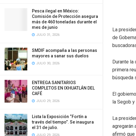
Pesca ilegal en México:
Comisión de Protección asegura
más de 460 toneladas durante el
mes de junio
La preside
JULIO 31, 2026
de Goberna
buscadoras 
SMDIF acompaña a las personas
mayores a sanar sus duelos
Durante la 
JULIO 30, 2026
primera reu
búsqueda se
ENTREGA SANITARIOS
COMPLETOS EN IXHUATLÁN DEL
El gobiern
CAFÉ
la Segob y
JULIO 29, 2026
Lista la Exposición “Fortín a
La preside
través del tiempo”. Se inaugura
agregarán 
el 31 de julio.
afirmó que 
JULIO 29, 2026