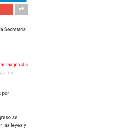
a Secretaría
AVISO
s por
ngreso se
r las leyes y