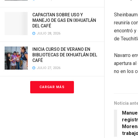
Sheinbaum 
CAPACITAN SOBRE USO Y
MANEJO DE GAS EN IXHUATLÁN
reuniría co
DEL CAFÉ
encontró y 
JULIO 28, 2026
de Teuchitl
INICIA CURSO DE VERANO EN
Navarro env
BIBLIOTECAS DE IXHUATLÁN DEL
CAFÉ
apertura al
JULIO 27, 2026
no en los c
CARGAR MÁS
Noticia ant
Manue
regist
Moren
trabaj