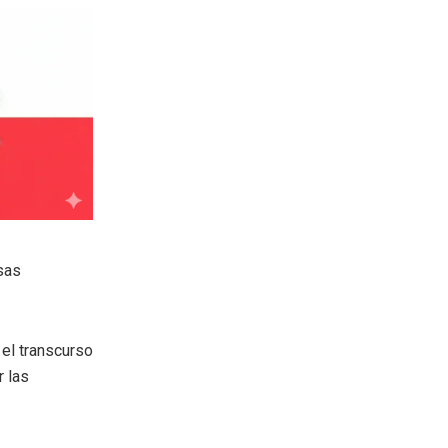
sas
 el transcurso
r las