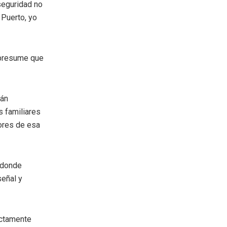
seguridad no
 Puerto, yo
 presume que
tán
s familiares
ores de esa
n donde
señal y
actamente