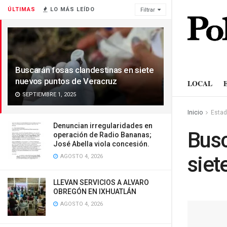
ÚLTIMAS
LO MÁS LEÍDO
Filtrar
Buscarán fosas clandestinas en siete
nuevos puntos de Veracruz
LOCAL
SEPTIEMBRE 1, 2025
Inicio
Esta
Denuncian irregularidades en
Busc
operación de Radio Bananas;
José Abella viola concesión.
siet
AGOSTO 4, 2026
LLEVAN SERVICIOS A ALVARO
OBREGÓN EN IXHUATLÁN
AGOSTO 4, 2026