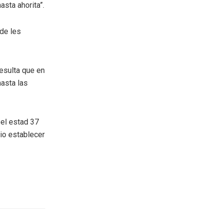
sta ahorita”.
de les
esulta que en
hasta las
el estad 37
io establecer