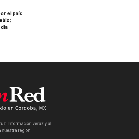
or el país
eblo;
 día
cruz. Información veraz y al
nuestra región.