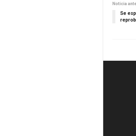
Noticia ant
Se esp
reprob