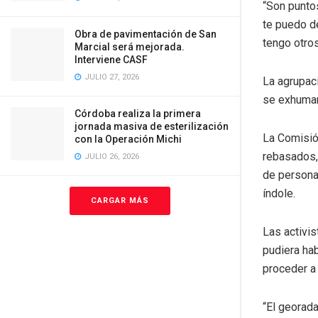
“Son punto
te puedo de
Obra de pavimentación de San
tengo otros
Marcial será mejorada.
Interviene CASF
JULIO 27, 2026
La agrupac
se exhumar
Córdoba realiza la primera
jornada masiva de esterilización
La Comisió
con la Operación Michi
rebasados,
JULIO 26, 2026
de persona
índole.
CARGAR MÁS
Las activis
pudiera ha
proceder a
“El georada