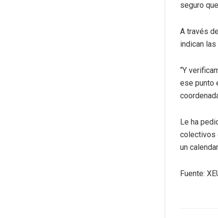
seguro que
A través d
indican la
“Y verific
ese punto e
coordenada
Le ha pedi
colectivos
un calendar
Fuente: X