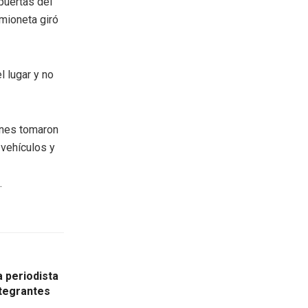
puertas del
amioneta giró
l lugar y no
ienes tomaron
 vehículos y
.
 periodista
tegrantes