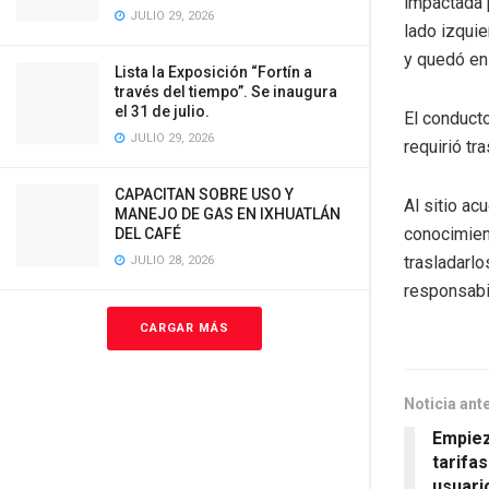
impactada 
JULIO 29, 2026
lado izquie
y quedó en 
Lista la Exposición “Fortín a
través del tiempo”. Se inaugura
el 31 de julio.
El conducto
JULIO 29, 2026
requirió tr
CAPACITAN SOBRE USO Y
Al sitio ac
MANEJO DE GAS EN IXHUATLÁN
conocimien
DEL CAFÉ
trasladarlo
JULIO 28, 2026
responsabi
CARGAR MÁS
Noticia ant
Empiez
tarifa
usuari