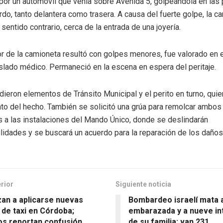
por un automóvil que venía sobre Avenida 5, golpeándola en las 
rdo, tanto delantera como trasera. A causa del fuerte golpe, la c
sentido contrario, cerca de la entrada de una joyería.
r de la camioneta resultó con golpes menores, fue valorado en e
aslado médico. Permaneció en la escena en espera del peritaje.
udieron elementos de Tránsito Municipal y el perito en turno, qu
to del hecho. También se solicitó una grúa para remolcar ambos
s a las instalaciones del Mando Único, donde se deslindarán
lidades y se buscará un acuerdo para la reparación de los daños
erior
Siguiente noticia
an a aplicarse nuevas
Bombardeo israelí mata a
s de taxi en Córdoba;
embarazada y a nueve in
os reportan confusión
de su familia; van 231