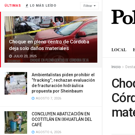
ÚLTIMAS
LO MÁS LEÍDO
Filtrar
Choque en pleno centro de Córdoba
deja solo daños materiales
LOCAL
JULIO 23, 2025
Inicio
Dest
Ambientalistas piden prohibir el
Choq
“fracking”; rechazan evaluación
de fracturación hidráulica
propuesta por Sheinbaum
Córd
AGOSTO 7, 2026
mate
CONCLUYEN ABATIZACIÓN EN
OCOTITLÁN EN IXHUATLÁN DEL
CAFÉ
AGOSTO 6, 2026